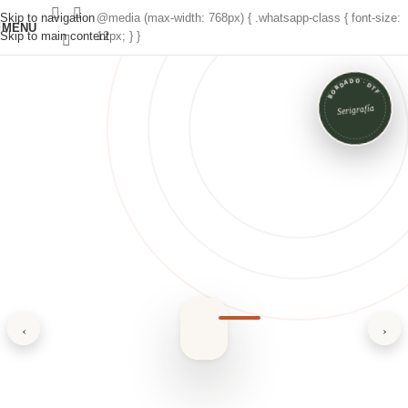
Skip to navigation
@media (max-width: 768px) { .whatsapp-class { font-size:
MENU
Skip to main content
12px; } }
BORDADO · DTF
Serigrafía
‹
›