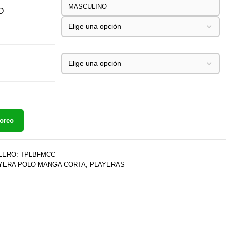
MASCULINO
O
yoreo
LERO: TPLBFMCC
YERA POLO MANGA CORTA
,
PLAYERAS